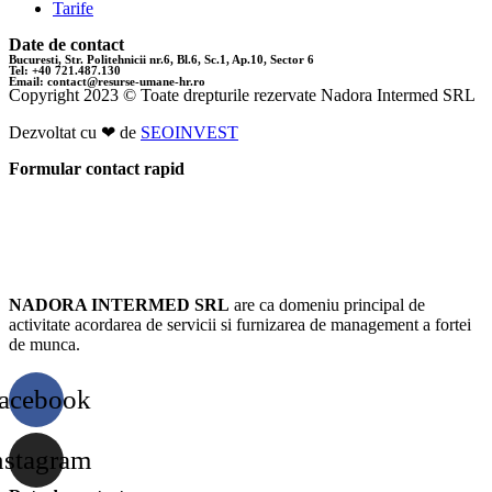
Tarife
Date de contact
Bucuresti, Str. Politehnicii nr.6, Bl.6, Sc.1, Ap.10, Sector 6
Tel: +40 721.487.130
Email: contact@resurse-umane-hr.ro
Copyright 2023 © Toate drepturile rezervate Nadora Intermed SRL
Dezvoltat cu ❤ de
SEOINVEST
Formular contact rapid
Resurse Umane Bucuresti
NADORA INTERMED SRL
are ca domeniu principal de
activitate acordarea de servicii si furnizarea de management a fortei
de munca.
acebook
nstagram