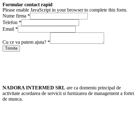
Formular contact rapid
Please enable JavaScript in your browser to complete this form.
Nume firma
*
Telefon
*
Email
*
Cu ce va putem ajuta?
*
Trimite
Resurse Umane Bucuresti
NADORA INTERMED SRL
are ca domeniu principal de
activitate acordarea de servicii si furnizarea de management a fortei
de munca.