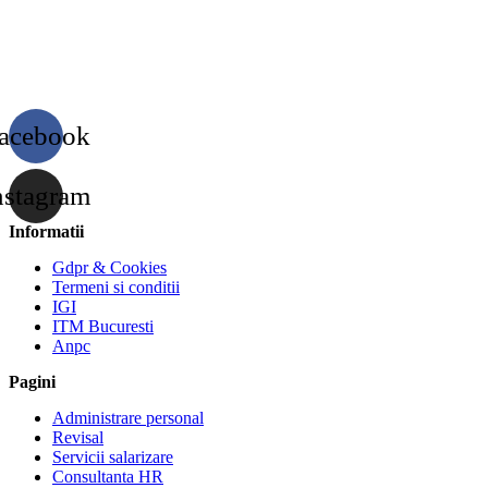
acebook
nstagram
Informatii
Gdpr & Cookies
Termeni si conditii
IGI
ITM Bucuresti
Anpc
Pagini
Administrare personal
Revisal
Servicii salarizare
Consultanta HR