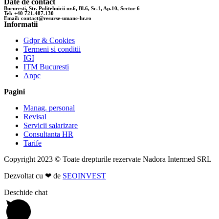
Date de contact
Bucuresti, Str. Politehnicii nr.6, Bl.6, Sc.1, Ap.10, Sector 6
Tel: +40 721.487.130
Email: contact@resurse-umane-hr.ro
Informatii
Gdpr & Cookies
Termeni si conditii
IGI
ITM Bucuresti
Anpc
Pagini
Manag. personal
Revisal
Servicii salarizare
Consultanta HR
Tarife
Copyright 2023 © Toate drepturile rezervate Nadora Intermed SRL
Dezvoltat cu ❤ de
SEOINVEST
Deschide chat