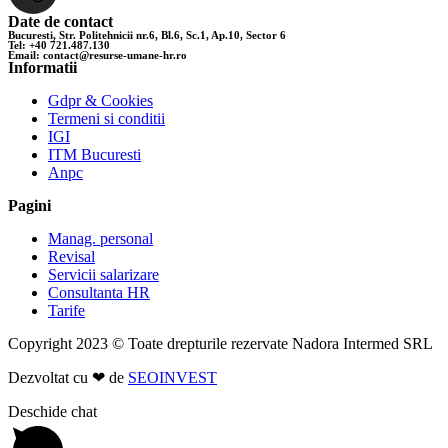
Date de contact
Bucuresti, Str. Politehnicii nr.6, Bl.6, Sc.1, Ap.10, Sector 6
Tel: +40 721.487.130
Email: contact@resurse-umane-hr.ro
Informatii
Gdpr & Cookies
Termeni si conditii
IGI
ITM Bucuresti
Anpc
Pagini
Manag. personal
Revisal
Servicii salarizare
Consultanta HR
Tarife
Copyright 2023 © Toate drepturile rezervate Nadora Intermed SRL
Dezvoltat cu ❤ de
SEOINVEST
Deschide chat