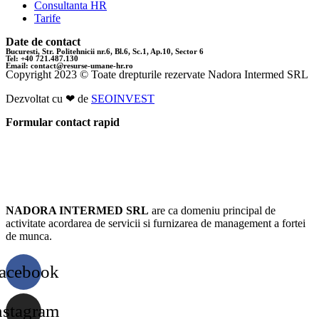
Consultanta HR
Tarife
Date de contact
Bucuresti, Str. Politehnicii nr.6, Bl.6, Sc.1, Ap.10, Sector 6
Tel: +40 721.487.130
Email: contact@resurse-umane-hr.ro
Copyright 2023 © Toate drepturile rezervate Nadora Intermed SRL
Dezvoltat cu ❤ de
SEOINVEST
Formular contact rapid
Resurse Umane Bucuresti
NADORA INTERMED SRL
are ca domeniu principal de
activitate acordarea de servicii si furnizarea de management a fortei
de munca.
acebook
nstagram