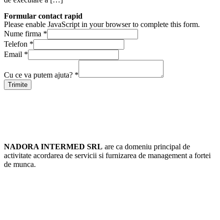
Formular contact rapid
Please enable JavaScript in your browser to complete this form.
Nume firma
*
Telefon
*
Email
*
Cu ce va putem ajuta?
*
Trimite
Resurse Umane Bucuresti
NADORA INTERMED SRL
are ca domeniu principal de
activitate acordarea de servicii si furnizarea de management a fortei
de munca.