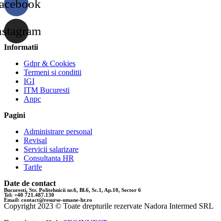
acebook
nstagram
Informatii
Gdpr & Cookies
Termeni si conditii
IGI
ITM Bucuresti
Anpc
Pagini
Administrare personal
Revisal
Servicii salarizare
Consultanta HR
Tarife
Date de contact
Bucuresti, Str. Politehnicii nr.6, Bl.6, Sc.1, Ap.10, Sector 6
Tel: +40 721.487.130
Email: contact@resurse-umane-hr.ro
Copyright 2023 © Toate drepturile rezervate Nadora Intermed SRL