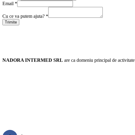
Email
*
Cu ce va putem ajuta?
*
Trimite
Resurse Umane Bucuresti
NADORA INTERMED SRL
are ca domeniu principal de activitate