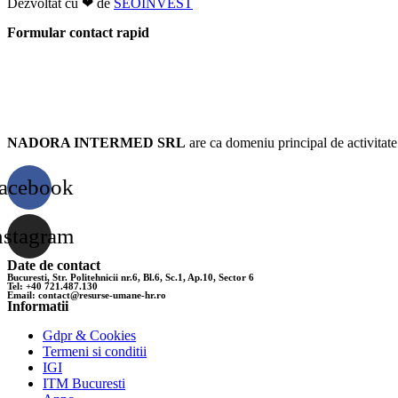
Dezvoltat cu ❤ de
SEOINVEST
Formular contact rapid
Resurse Umane Bucuresti
NADORA INTERMED SRL
are ca domeniu principal de activitate
acebook
nstagram
Date de contact
Bucuresti, Str. Politehnicii nr.6, Bl.6, Sc.1, Ap.10, Sector 6
Tel: +40 721.487.130
Email: contact@resurse-umane-hr.ro
Informatii
Gdpr & Cookies
Termeni si conditii
IGI
ITM Bucuresti