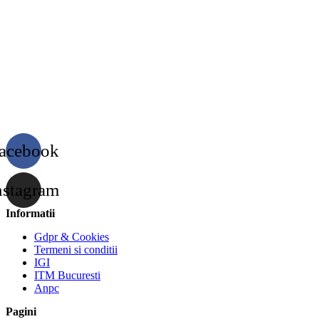
acebook
nstagram
Informatii
Gdpr & Cookies
Termeni si conditii
IGI
ITM Bucuresti
Anpc
Pagini