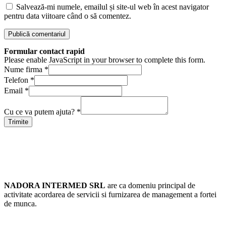
Salvează-mi numele, emailul și site-ul web în acest navigator
pentru data viitoare când o să comentez.
Formular contact rapid
Please enable JavaScript in your browser to complete this form.
Nume firma
*
Telefon
*
Email
*
Cu ce va putem ajuta?
*
Trimite
Resurse Umane Bucuresti
NADORA INTERMED SRL
are ca domeniu principal de
activitate acordarea de servicii si furnizarea de management a fortei
de munca.