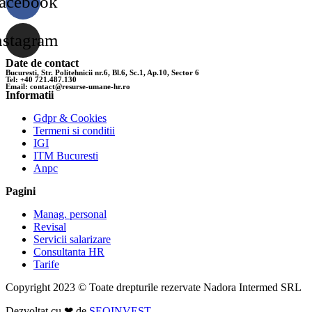
acebook
nstagram
Date de contact
Bucuresti, Str. Politehnicii nr.6, Bl.6, Sc.1, Ap.10, Sector 6
Tel: +40 721.487.130
Email: contact@resurse-umane-hr.ro
Informatii
Gdpr & Cookies
Termeni si conditii
IGI
ITM Bucuresti
Anpc
Pagini
Manag. personal
Revisal
Servicii salarizare
Consultanta HR
Tarife
Copyright 2023 © Toate drepturile rezervate Nadora Intermed SRL
Dezvoltat cu ❤ de
SEOINVEST