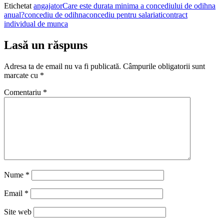
Etichetat
angajator
Care este durata minima a concediului de odihna
anual?
concediu de odihna
concediu pentru salariati
contract
individual de munca
Lasă un răspuns
Adresa ta de email nu va fi publicată.
Câmpurile obligatorii sunt
marcate cu
*
Comentariu
*
Nume
*
Email
*
Site web