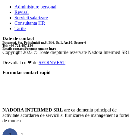
Administrare personal
Revisal
Servicii salarizare
Consultanta HR
Tarife
Date de contact
Bucuresti, Str. Politehnicii nr.6, Bl.6, Sc.1, Ap.10, Sector 6
Tel: +40 721.487.130
Email: contact@resurse-umane-hr.ro
Copyright 2023 © Toate drepturile rezervate Nadora Intermed SRL
Dezvoltat cu ❤ de
SEOINVEST
Formular contact rapid
Resurse Umane Bucuresti
NADORA INTERMED SRL
are ca domeniu principal de
activitate acordarea de servicii si furnizarea de management a fortei
de munca.