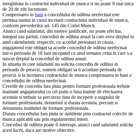
inregistrata in contractul individual de munca si nu poate fi mai mica
de 20 de zile lucratoare.
Compensarea in
bani
a concediului de odihna neefectuat este
permisa numai in cazul incetarii contractului individual de munca,
conform prevederilor art. 145 din Codul Muncii.
Atunci cand salariatul, din motive justificate, nu poate efectua,
integral sau partial, concediul de odihna anual la care avea dreptul in
anul calendaristic respectiv, cu acordul persoanei in cauza,
angajatorul este obligat sa acorde concediul de odihna neefectuat
intr-o perioada de 18 luni incepand cu anul urmator celui in care s-a
nascut dreptul la concediul de odihna anual.
In situatia in care salariatul nu solicita concediu de odihna in
perioada de preaviz, suntem obligati sa ii acordam perioada de
preaviz si la incetarea contractului de munca compensarea in bani a
concediului de odihna neefectuat.
Cererile de concediu fara plata pentru formare profesionala trebuie
inaintate angajatorului cu cel putin o luna inainte de efectuarea
acestuia si trebuie sa precizeze data de incepere a stagiului de
formare profesionala, domeniul si durata acestuia, precum si
denumirea institutiei de formare profesionala.
Durata concediului fara plata se stabileste prin contractul colectiv de
munca aplicabil sau prin regulamentul intern.
Concediul de odihna poate fi intrerupt, atunci cand salariatul solicita
acest lucru, daca are motive obiective.